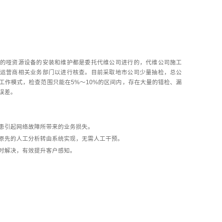
的哑资源设备的安装和维护都是委托代维公司进行的，代维公司施工
运营商相关业务部门以进行核查。目前采取地市公司少量抽检，总公
工作模式，检查范围只能在5%～10%的区间内，存在大量的错检、漏
误差。
患引起网络故障所带来的业务损失。
原先的人工分析转由系统实现，无需人工干预。
时解决，有效提升客户感知。