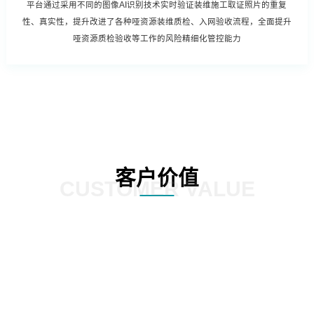
平台通过采用不同的图像AI识别技术实时验证装维施工取证照片的重复
性、真实性，提升改进了各种哑资源装维质检、入网验收流程，全面提升
哑资源质检验收等工作的风险精细化管控能力
客户价值
CUSTOMER VALUE
实现哑资源施工全覆盖自动质检
减少人工参与环节