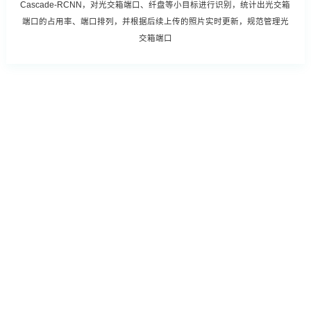
Cascade-RCNN，对光交箱端口、纤盘等小目标进行识别，统计出光交箱
端口的占用率、端口排列，并根据后续上传的照片实时更新，规范管理光
交箱端口
实现哑资源自动盘查