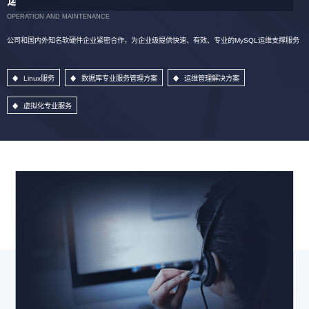
运维服务
OPERATION AND MAINTENANCE
公司和国内外知名软硬件企业紧密合作，为企业级提供快速、有效、专业的MySQL运维支撑服务
Linux服务
数据库专业服务管理方案
运维管理解决方案
虚拟化专业服务