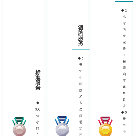
◆
2
小
时
银
内
牌
专
服
务
家
级
工
◆
5
程
天
师
*8
标
响
准
小
应
服
时
务
客
技
户
术
请
◆
人
求
5天
员
◆ 5
*8
驻
天
小
场
*8
时
监
小
在
控