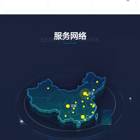
服务网络
SERVICE NETWORK
北京
成都
广州