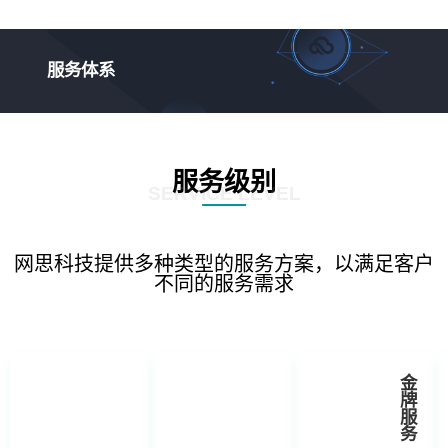
服务体系
服务级别
SERVICE LEVEL
网思科技提供多种类型的服务方案，以满足客户
不同的服务需求
金
牌
服
务