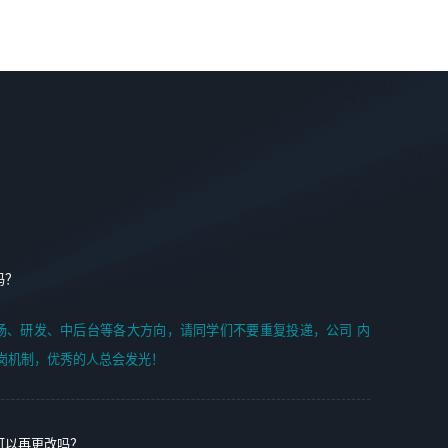
案编写、项目申报方案编写；
6. 了解前端设计及后端开发, 可快速和同事对接工作;
2、人才队伍建设：完善SPL人才沉淀，积聚力量，为公司
7. 了解或熟悉 WebGL 及相关框架优先。
各省项目打单提供全面支撑。
任职要求：
1. 熟悉 Javascript, CSS, HTML, Vue, Git;
2. 熟悉 前端常用框架, 能独立完成设计给予的 UI 效果;
3. 有良好的代码习惯, 低级错误出现频率低;
4. 具备优秀的沟通和协调能力，能承受比较大的工作压力;
5. 自我驱动力强, 能自主学习新知识新技术, 并具有较强的自
学能力;
6. 了解前端设计及后端开发, 可快速和同事对接工作;
吗？
7. 了解或熟悉 WebGL 及相关框架优先。
（岗位人员专职于行业应用解决方案、项目申报方案、投标
场、研发、中后台等各大方向，请同学们不要重复投递，公司 内
方案的策划编写）
岗机制，优秀的人总会发光！
可以再更改吗？