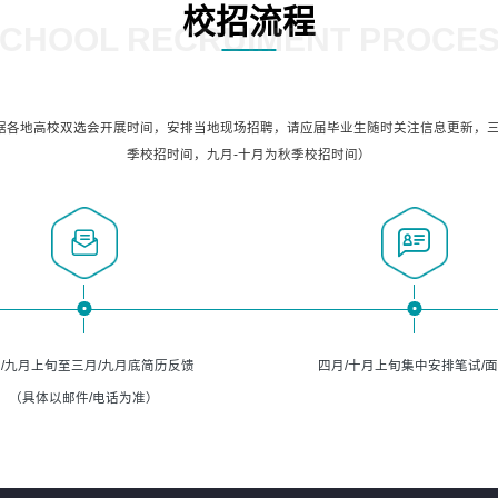
校招流程
CHOOL RECRUIMENT PROCE
据各地高校双选会开展时间，安排当地现场招聘，请应届毕业生随时关注信息更新，三
季校招时间，九月-十月为秋季校招时间）
/九月上旬至三月/九月底简历反馈
四月/十月上旬集中安排笔试/
（具体以邮件/电话为准）