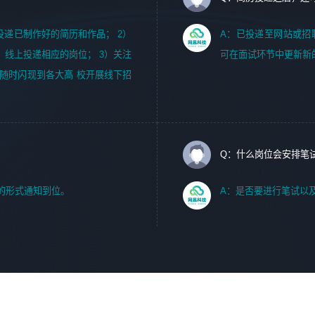
m，投递已制作好的简历和作品； 2）
A：已投递至网站或招
，线上投递相应的岗位； 3）关注
可在面试环节中更新新
随时闪现到各大高 校开展线下招
Q：什么岗位会安排笔
的形式通知到位。
A：是否要进行笔试以