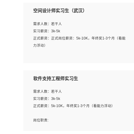
空间设计师实习生（武汉）
需求人数：若干人
实习薪资：3k-5k
正式薪资：正式岗位薪资：5k-10K，年终奖1-3个月（看能
力浮动）
岗位职责：
1、 沟通客户需求，分析其实施的可行性，辅助项目经理完
成展示策划、设计；
软件支持工程师实习生
2、 把握设计时间节点，控制设计进度，完成展示设计任
务；
需求人数：若干人
3、配合平面设计师完成项目最终的整体汇报方案；参与项
实习薪资：3k-5k
目例会，项目完工总结报告，设计项目文件管理和资料库维
正式薪资：5k-10K，年终奖1-3个月（看能力浮动）
护；
4、 创新设计表现形式，优化流程、提高设计工作效率；
岗位职责:
5、 设计内容包括但不限于：展厅/博物馆/展馆的规划与空
1. 为企业客户提供软件技术服务。包括安装、升级、配置、
间设计，人机界面设计，标志及吉祥物设计，效果图后期处