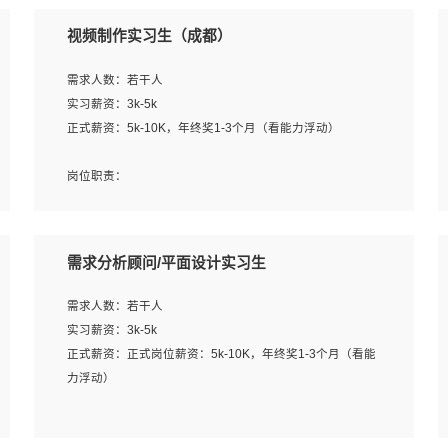
视频制作实习生（成都）
需求人数：若干人
实习薪资：3k-5k
正式薪资：5k-10K，年终奖1-3个月（看能力浮动）
岗位职责：
1、各类企业宣传片视频的剪辑和片头片尾包装；
2、广告片的后期剪辑与整体特效合成；
3、特效及动画制作并了解后期合成软件。
需求分析顾问/平面设计实习生
岗位要求：
需求人数：若干人
1、热爱影视，责任心强，有强烈的兴趣和后期制作的主观
实习薪资：3k-5k
能动性；
正式薪资：正式岗位薪资：5k-10K，年终奖1-3个月（看能
2、熟练使用After Effect、Photo Shop、熟练掌握视频剪辑
力浮动）
和特效包装软件；
3、能对影片后期进行整体调色控制，具备一定审美感；
岗位职责：
4、在剪辑上会思考，有一定编导思维；