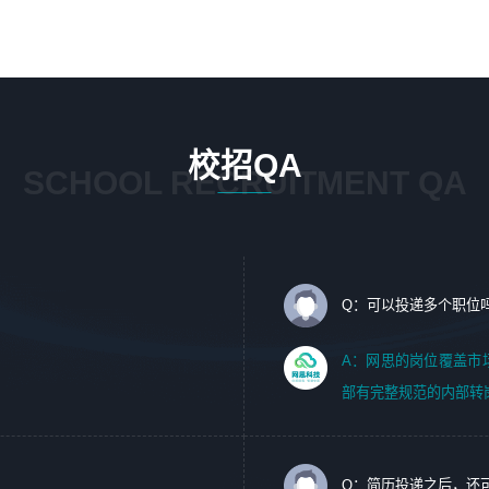
1、 沟通客户需求，分析其实施的可行性，辅助项目经理完
5、踏实， 勤奋，愿意在工作中不断学习，提高自我；
成展示策划、设计；
6、能与同事友好相处。
2、 把握设计时间节点，控制设计进度，完成展示设计任
务；
3、配合平面设计师完成项目最终的整体汇报方案；参与项
目例会，项目完工总结报告，设计项目文件管理和资料库维
校招QA
护；
SCHOOL RECRUITMENT QA
4、 创新设计表现形式，优化流程、提高设计工作效率；
5、 设计内容包括但不限于：展厅/博物馆/展馆的规划与空
间设计，人机界面设计，标志及吉祥物设计，效果图后期处
理等。
Q：可以投递多个职位
岗位要求：
1、艺术设计类相关专业；（其中需求分析顾问不限专业）
A：网思的岗位覆盖市
2、热爱展览展示设计工作，熟悉行业动向，设计专业知识
部有完整规范的内部转
和产品专业知识；
3、具有良好的人际沟通、准确判断客户需求并执行的能
力、较强的团队合作能力和服务意识。
Q：简历投递之后，还