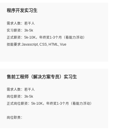
程序开发实习生
需求人数：若干人
实习薪资：3k-5k
正式薪资：5k-10K，年终奖1-3个月（看能力浮动）
技能要求:Javascript, CSS, HTML, Vue
工作职责：
1. 负责公司的前端项目的开发;
2. 负责公司已有项目的维护及迭代;
售前工程师（解决方案专员）实习生
工作要求:
需求人数：若干人
1. 熟悉 Javascript, CSS, HTML, Vue, Git;
岗位薪资：3k-5k
2. 熟悉前端常用框架, 能独立完成设计给予的 UI 效果;
正式岗位薪资：5k-10K，年终奖1-3个月（看能力浮动）
3. 有良好的代码习惯, 低级错误出现频率低;
4. 具备优秀的沟通和协调能力，能承受比较大的工作压力;
岗位职责：
5. 自我驱动力强, 能自主学习新知识新技术, 并具有较强的自
1、完成主要工作：项目解决方案策划与编写，项目投标方
学能力;