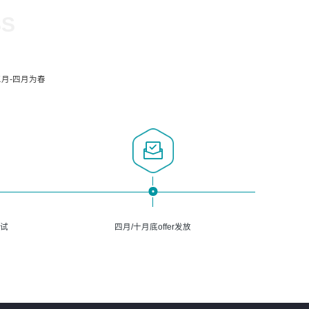
SS
月-四月为春
面试
四月/十月底offer发放