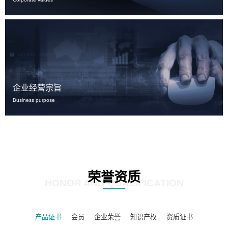
企业经营宗旨
Business purpose
荣誉资质
HONOR AND QUALIFICATION
产品证书
会员
企业荣誉
知识产权
资质证书