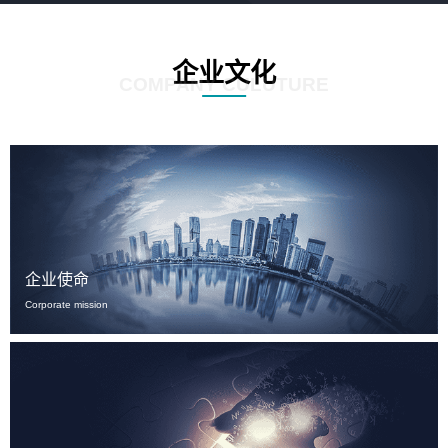
企业文化
COMPANY CULUTURE
企业使命
Corporate mission