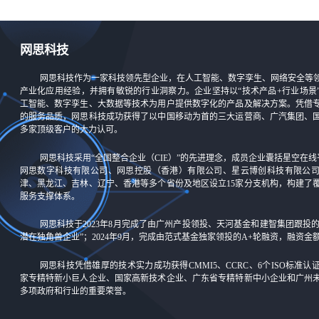
网思科技
网思科技作为一家科技领先型企业，在人工智能、数字孪生、网络安全等
产业化应用经验，并拥有敏锐的行业洞察力。企业坚持以“技术产品+行业场景
工智能、数字孪生、大数据等技术为用户提供数字化的产品及解决方案。凭借
的服务品质，网思科技成功获得了以中国移动为首的三大运营商、广汽集团、
多家顶级客户的大力认可。
网思科技采用“全国整合企业（CIE）”的先进理念，成员企业囊括星空在线
网思数字科技有限公司、网思控股（香港）有限公司、星云博创科技有限公
津、黑龙江、吉林、辽宁、香港等多个省份及地区设立15家分支机构，构建了
服务支撑体系。
网思科技于2023年8月完成了由广州产投领投、天河基金和建智集团跟投
潜在独角兽企业”；2024年9月，完成由范式基金独家领投的A+轮融资，融资
网思科技凭借雄厚的技术实力成功获得CMMI5、CCRC、6个ISO标准
家专精特新小巨人企业、国家高新技术企业、广东省专精特新中小企业和广州
多项政府和行业的重要荣誉。