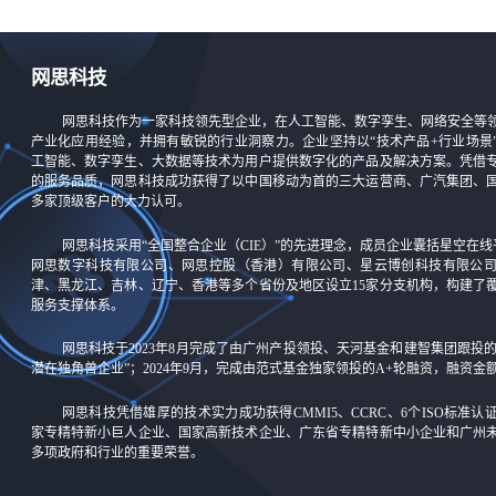
网思科技
网思科技作为一家科技领先型企业，在人工智能、数字孪生、网络安全等
产业化应用经验，并拥有敏锐的行业洞察力。企业坚持以“技术产品+行业场景
工智能、数字孪生、大数据等技术为用户提供数字化的产品及解决方案。凭借
的服务品质，网思科技成功获得了以中国移动为首的三大运营商、广汽集团、
多家顶级客户的大力认可。
网思科技采用“全国整合企业（CIE）”的先进理念，成员企业囊括星空在线
网思数字科技有限公司、网思控股（香港）有限公司、星云博创科技有限公
津、黑龙江、吉林、辽宁、香港等多个省份及地区设立15家分支机构，构建了
服务支撑体系。
网思科技于2023年8月完成了由广州产投领投、天河基金和建智集团跟投
潜在独角兽企业”；2024年9月，完成由范式基金独家领投的A+轮融资，融资
网思科技凭借雄厚的技术实力成功获得CMMI5、CCRC、6个ISO标准
家专精特新小巨人企业、国家高新技术企业、广东省专精特新中小企业和广州
多项政府和行业的重要荣誉。