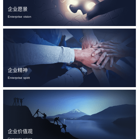
企业愿景
Enterprise vision
企业精神
Enterprise spirit
企业价值观
Corporate values