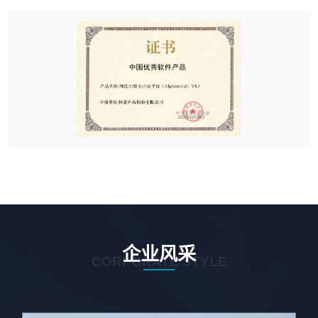
企业风采
CORPORATE STYLE