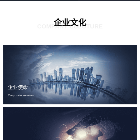
企业文化
COMPANY CULUTURE
企业使命
Corporate mission