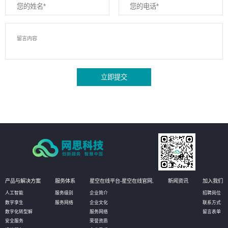
立即提交
产品与解决方案
服务体系
星空在线平台-星空在线官网,
新闻资讯
加入我们
人工智能
服务级别
企业简介
招聘岗位
数字孪生
服务网络
企业文化
联系方式
数字化转型解
服务网络
留言表单
安全服务
荣誉资质