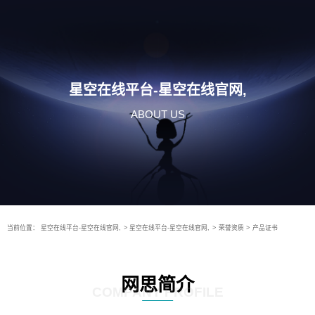
星空在线平台-星空在线官网,
ABOUT US
当前位置：
星空在线平台-星空在线官网,
>
星空在线平台-星空在线官网,
>
荣誉资质
>
产品证书
网思简介
COMPANY PROFILE